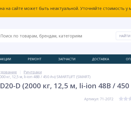
ена на сайте может быть неактуальной. Уточняйте стоимость у 
АКЦИИ
РЕМОНТ
ЗАПЧАСТИ
ДОСТАВКА
ОП
удование
Ричтраки
0 кг, 12,5 м, li-ion 48В / 450 Ач) SMARTLIFT (SMART)
20-D (2000 кг, 12,5 м, li-ion 48В / 4
Артикул: 71-2072