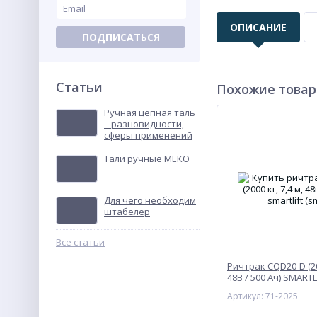
ОПИСАНИЕ
ПОДПИСАТЬСЯ
Статьи
Похожие това
Ручная цепная таль
– разновидности,
сферы применений
Тали ручные МЕКО
Для чего необходим
штабелер
Все статьи
Ричтрак CQD20-D (200
48В / 500 Ач) SMARTL
Артикул: 71-2025