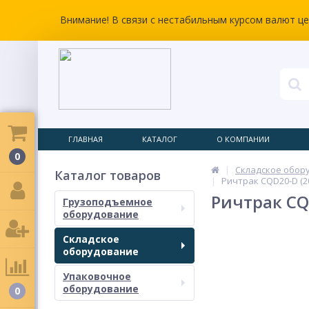
Внимание! В связи с нестабильным курсом валют ц
ГЛАВНАЯ
КАТАЛОГ
О КОМПАНИИ
0
Складское обор
Каталог товаров
Ричтрак CQD20-D (200
Ричтрак CQD
Грузоподъемное
оборудование
Складское
оборудование
Упаковочное
оборудование
0