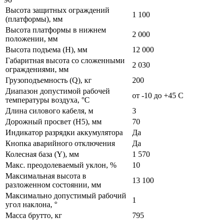
Высота защитных ограждений
1 100
(платформы), мм
Высота платформы в нижнем
2 000
положении, мм
Высота подъема (H), мм
12 000
Габаритная высота со сложенными
2 030
ограждениями, мм
Грузоподъемность (Q), кг
200
Диапазон допустимой рабочей
от -10 до +45 С
температуры воздуха, °С
Длина силового кабеля, м
3
Дорожный просвет (H5), мм
70
Индикатор разрядки аккумулятора
Да
Кнопка аварийного отключения
Да
Колесная база (Y), мм
1 570
Макс. преодолеваемый уклон, %
10
Максимальная высота в
13 100
разложенном состоянии, мм
Максимально допустимый рабочий
1
угол наклона, °
Масса брутто, кг
795