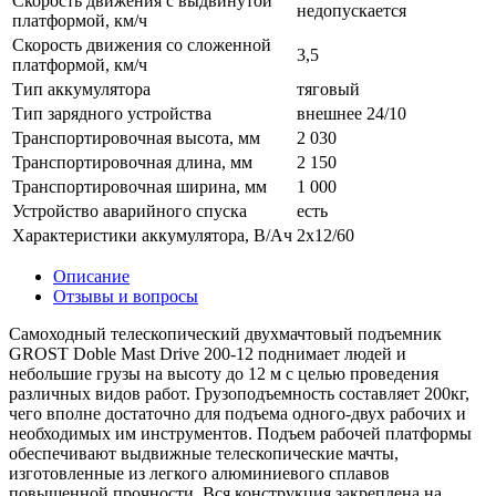
Скорость движения с выдвинутой
недопускается
платформой, км/ч
Скорость движения со сложенной
3,5
платформой, км/ч
Тип аккумулятора
тяговый
Тип зарядного устройства
внешнее 24/10
Транспортировочная высота, мм
2 030
Транспортировочная длина, мм
2 150
Транспортировочная ширина, мм
1 000
Устройство аварийного спуска
есть
Характеристики аккумулятора, В/Ач
2х12/60
Описание
Отзывы и вопросы
Самоходный телескопический двухмачтовый подъемник
GROST Doble Mast Drive 200-12 поднимает людей и
небольшие грузы на высоту до 12 м с целью проведения
различных видов работ. Грузоподъемность составляет 200кг,
чего вполне достаточно для подъема одного-двух рабочих и
необходимых им инструментов. Подъем рабочей платформы
обеспечивают выдвижные телескопические мачты,
изготовленные из легкого алюминиевого сплавов
повышенной прочности. Вся конструкция закреплена на