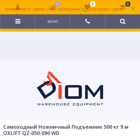
0
0
0
Внимание! В связи с нестабильным курсом валют цена
на сайте может быть неактуальной. Уточняйте
стоимость у менеджера.
МЕНЮ
Самоходный Ножничный Подъемник 500 кг 9 м
OXLIFT QZ-050-090 WD