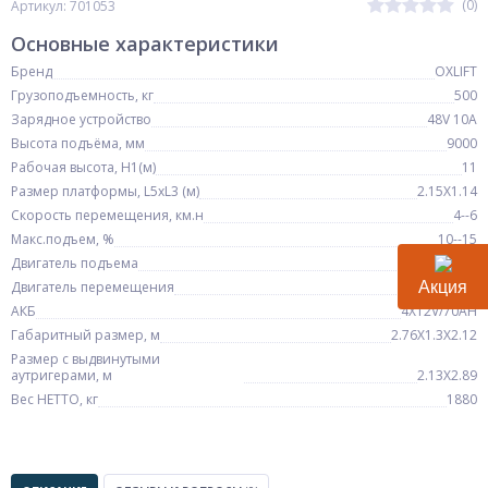
(0)
Артикул: 701053
Основные характеристики
Бренд
OXLIFT
Грузоподъемность, кг
500
Зарядное устройство
48V 10A
Высота подъёма, мм
9000
Рабочая высота, H1(м)
11
Размер платформы, L5xL3 (м)
2.15X1.14
Скорость перемещения, км.н
4--6
Макс.подъем, %
10--15
Двигатель подъема
48V/2.2Kw
Двигатель перемещения
48V/2.5Kw
Акция
АКБ
4X12V/70AH
Габаритный размер, м
2.76X1.3X2.12
Размер с выдвинутыми
аутригерами, м
2.13X2.89
Вес НЕТТО, кг
1880