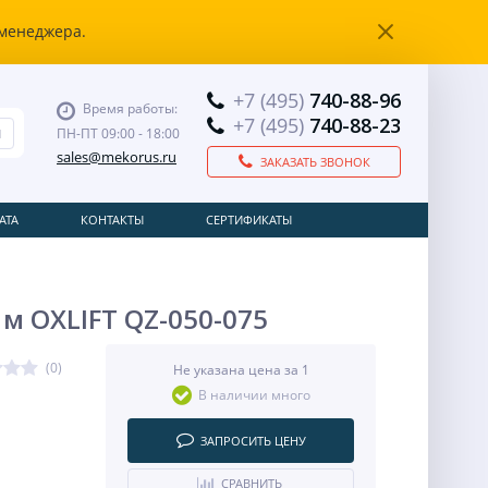
 менеджера.
+7 (495)
740-88-96
Время работы:
+7 (495)
740-88-23
ПН-ПТ 09:00 - 18:00
sales@mekorus.ru
ЗАКАЗАТЬ ЗВОНОК
АТА
КОНТАКТЫ
СЕРТИФИКАТЫ
 OXLIFT QZ-050-075
(0)
Не указана цена за 1
В наличии много
ЗАПРОСИТЬ ЦЕНУ
СРАВНИТЬ