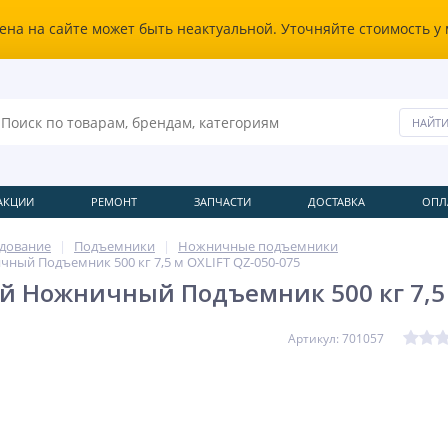
ена на сайте может быть неактуальной. Уточняйте стоимость у
АКЦИИ
РЕМОНТ
ЗАПЧАСТИ
ДОСТАВКА
ОПЛ
удование
Подъемники
Ножничные подъемники
ый Подъемник 500 кг 7,5 м OXLIFT QZ-050-075
 Ножничный Подъемник 500 кг 7,5 м
Артикул: 701057