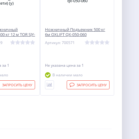
ожничный
Ножничный Подъемник 500 кг
0 кг 12 м TOR SJY-
6м OXLIFT QX-050-060
и) (Y)
99
Артикул: 700571
на
за 1
Не указана цена
за 1
мало
В наличии мало
ЗАПРОСИТЬ ЦЕНУ
ЗАПРОСИТЬ ЦЕНУ