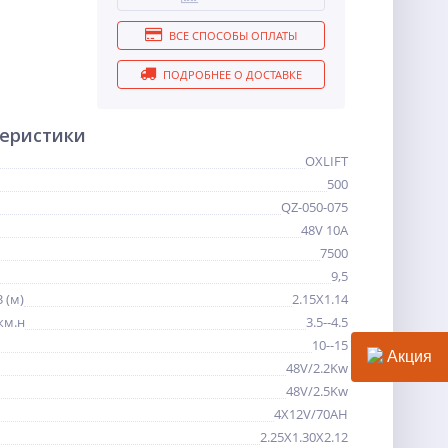
ВСЕ СПОСОБЫ ОПЛАТЫ
ПОДРОБНЕЕ О ДОСТАВКЕ
теристики
OXLIFT
500
QZ-050-075
48V 10A
7500
9,5
 (м)
2.15X1.14
км.н
3.5--4.5
10--15
Акция
48V/2.2Kw
48V/2.5Kw
4X12V/70AH
2.25X1.30X2.12