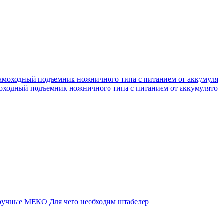
оходный подъемник ножничного типа с питанием от аккумулято
 ручные МЕКО
Для чего необходим штабелер