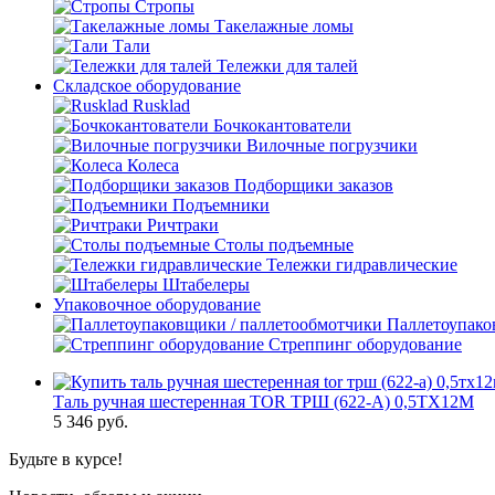
Стропы
Такелажные ломы
Тали
Тележки для талей
Складское оборудование
Rusklad
Бочкокантователи
Вилочные погрузчики
Колеса
Подборщики заказов
Подъемники
Ричтраки
Столы подъемные
Тележки гидравлические
Штабелеры
Упаковочное оборудование
Паллетоупако
Стреппинг оборудование
Таль ручная шестеренная TOR ТРШ (622-A) 0,5ТХ12М
5 346
руб.
Будьте в курсе!