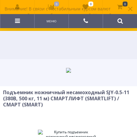
0
0
0
Внимание! В связи с нестабильным курсом валют
цена на сайте может быть неактуальной. Уточняйте
стоимость у менеджера.
МЕНЮ
Подъемник ножничный несамоходный SJY-0.5-11
(380В, 500 кг, 11 м) СМАРТЛИФТ (SMARTLIFT) /
СМАРТ (SMART)