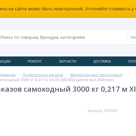
ена на сайте может быть неактуальной. Уточняйте стоимость у
АКЦИИ
РЕМОНТ
ЗАПЧАСТИ
ДОСТАВКА
ОПЛ
удование
Подборщики заказов
Вертикальные самоходные
оходный 3000 кг 0,217 м XILIN CBD30Q (длина вил 2440 мм)
казов самоходный 3000 кг 0,217 м X
Артикул: 1025931