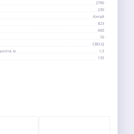
2790
230
Китай
823
600
70
CBD-Q
ысота, м
1,3
135