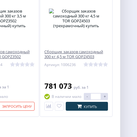
зов самоходный
Сборщик заказов самоходный
OR GOPZ3502
300 кг 4,5 м TOR GOPZ4503
й)
(трехрамочный)
34
Артикул: 1006236
781 073
на
за 1
руб.
за 1
-
+
мало
В наличии мало
ЗАПРОСИТЬ ЦЕНУ
КУПИТЬ