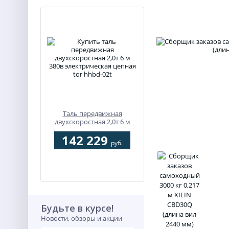
Таль передвижная
двухскоростная 2,0т 6 м
380В электрическая цепная
142 229
TOR HHBD-02T
руб.
Будьте в курсе!
Новости, обзоры и акции