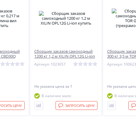
амоходный
Сборщик заказов самоходный
Сборщик зака
IN CBD30Q
1200 кг 1,2 м XILIN OPL12G Li-ion
300 кг 3,5 м T
(трехрамочны
Артикул: 1023657
Артикул: 10062
Не указана цена
за 1
Не указана це
В наличии мало
В наличии 
РОСИТЬ ЦЕНУ
ЗАПРОСИТЬ ЦЕНУ