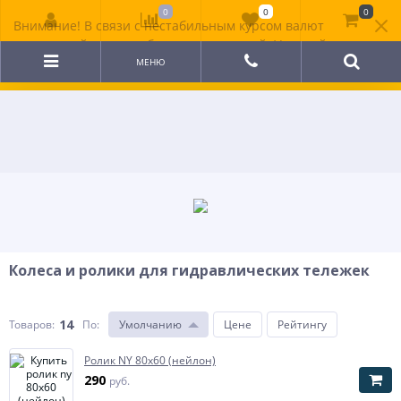
0
0
0
Внимание! В связи с нестабильным курсом валют
цена на сайте может быть неактуальной. Уточняйте
стоимость у менеджера.
МЕНЮ
Колеса и ролики для гидравлических тележек
14
Товаров:
По
:
Умолчанию
Цене
Рейтингу
Ролик NY 80х60 (нейлон)
290
руб.