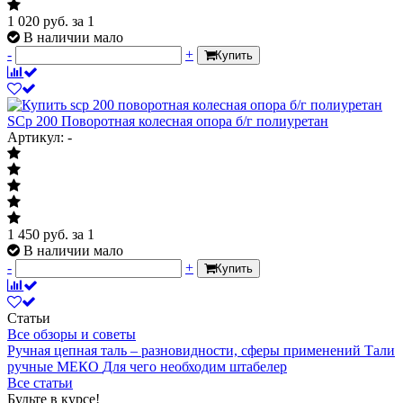
1 020
руб.
за 1
В наличии мало
-
+
Купить
SCp 200 Поворотная колесная опора б/г полиуретан
Артикул: -
1 450
руб.
за 1
В наличии мало
-
+
Купить
Статьи
Все обзоры и советы
Ручная цепная таль – разновидности, сферы применений
Тали
ручные МЕКО
Для чего необходим штабелер
Все статьи
Будьте в курсе!