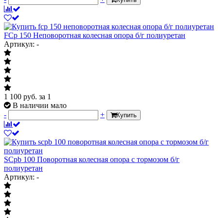
FCp 150 Неповоротная колесная опора б/г полиуретан
Артикул: -
1 100
руб.
за 1
В наличии мало
-
+
Купить
SCpb 100 Поворотная колесная опора с тормозом б/г
полиуретан
Артикул: -