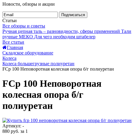
Новости, обзоры и акции
Подписаться
Статьи
Все обзоры и советы
Ручная цепная таль – разновидности, сферы применений
Тали
ручные МЕКО
Для чего необходим штабелер
Все статьи
Главная
Складское оборудование
Колеса
Колеса большегрузные полиуретан
FCp 100 Неповоротная колесная опора б/г полиуретан
FCp 100 Неповоротная
колесная опора б/г
полиуретан
Артикул: -
880 руб.
за 1