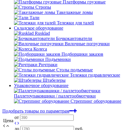
Платформы грузовые
Стропы
Такелажные ломы
Тали
Тележки для талей
Складское оборудование
Rusklad
Бочкокантователи
Вилочные погрузчики
Колеса
Подборщики заказов
Подъемники
Ричтраки
Столы подъемные
Тележки гидравлические
Штабелеры
Упаковочное оборудование
Паллетоупаковщики / паллетообмотчики
Стреппинг оборудование
Подобрать товары по параметрам
от
Цена
до
руб.