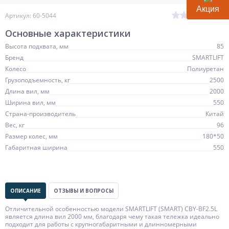
Акция
(0)
Артикул: 60-5044
Основные характеристики
Высота подхвата, мм
85
Бренд
SMARTLIFT
Колесо
Полиуретан
Грузоподъемность, кг
2500
Длина вил, мм
2000
Ширина вил, мм
550
Страна-производитель
Китай
Вес, кг
96
Размер колес, мм
180*50
Габаритная ширина
550
ОПИСАНИЕ
ОТЗЫВЫ И ВОПРОСЫ
Отличительной особенностью модели SMARTLIFT (SMART) CBY-BF2.5L
является длина вил 2000 мм, благодаря чему такая тележка идеально
подходит для работы с крупногабаритными и длинномерными