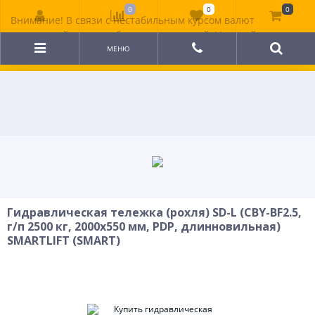
0
0
0
Внимание! В связи с нестабильным курсом валют
цена на сайте может быть неактуальной. Уточняйте
стоимость у менеджера.
МЕНЮ
Гидравлическая тележка (рохля) SD-L (CBY-BF2.5,
г/п 2500 кг, 2000x550 мм, PDP, длинновильная)
SMARTLIFT (SMART)