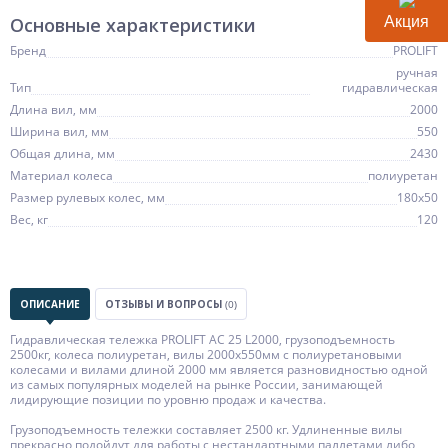
Основные характеристики
Акция
Бренд
PROLIFT
ручная
Тип
гидравлическая
Длина вил, мм
2000
Ширина вил, мм
550
Общая длина, мм
2430
Материал колеса
полиуретан
Размер рулевых колес, мм
180х50
Вес, кг
120
ОПИСАНИЕ
ОТЗЫВЫ И ВОПРОСЫ
(0)
Гидравлическая тележка PROLIFT AC 25 L2000, грузоподъемность
2500кг, колеса полиуретан, вилы 2000x550мм с полиуретановыми
колесами и вилами длиной 2000 мм является разновидностью одной
из самых популярных моделей на рынке России, занимающей
лидирующие позиции по уровню продаж и качества.
Грузоподъемность тележки составляет 2500 кг. Удлиненные вилы
прекрасно подойдут для работы с нестандартными паллетами либо