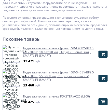
длинномерными грузами. Оборудование оснащено усиленным
гидроцилиндром, что позволяет легко перемещать тяжелые паллеты и
поддоны с грузом даже максимально допустимого веса.
Покрытие рукоятки предотвращает скольжение рук, делая работу
оператора комфортной. Наличие клапана перегруза, а также
усилителей вил по всей длине, повышающих их жесткость, продлевает
срок службы тележки, делая ее верным помощником на долгие годы.
Похожие товары
Гидравлическая тележка (рохля) SD-L (CBY-BF2.5,
г/п 2500 кг, 1800x550 мм, PDP, длинновильная)
SMARTLIFT (SMART)
32 471
руб.
Гидравлическая тележка (рохля) SD-S (CBY-BF2.5,
г/п 2500 кг, 550х800 мм, PDP, коротковильная)
SMARTLIFT (SMART)
23 460
руб.
Гидравлическая тележка FOXSTER AC25 (L800)
18 425
руб.