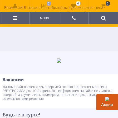
0
0
0
Внимание! В связи с нестабильным курсом валют цена
на сайте может быть неактуальной. Уточняйте
стоимость у менеджера.
МЕНЮ
Вакансии
Данный сайт является демо-версией готового интернет-магазина
ЭЛЕКТРОСИЛА для 1С-Битрикс. Вся информация на сайте не является
офертой, а служит лишь примером наполнения для ознакомления с
возможностями решения.
Акция
Будьте в курсе!