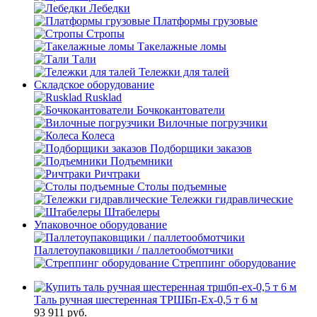
Лебедки
Платформы грузовые
Стропы
Такелажные ломы
Тали
Тележки для талей
Складское оборудование
Rusklad
Бочкокантователи
Вилочные погрузчики
Колеса
Подборщики заказов
Подъемники
Ричтраки
Столы подъемные
Тележки гидравлические
Штабелеры
Упаковочное оборудование
Паллетоупаковщики / паллетообмотчики
Стреппинг оборудование
Таль ручная шестеренная ТРШБп-Ех-0,5 т 6 м
93 911
руб.