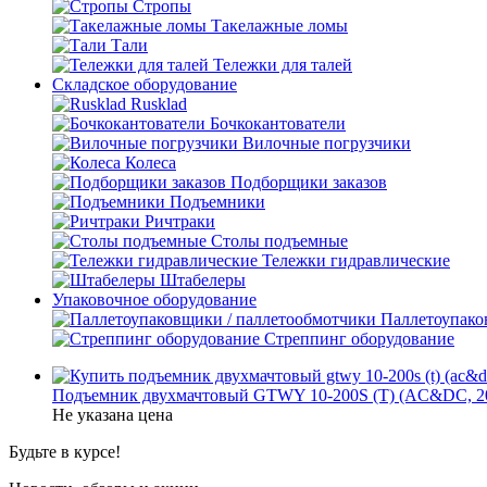
Стропы
Такелажные ломы
Тали
Тележки для талей
Складское оборудование
Rusklad
Бочкокантователи
Вилочные погрузчики
Колеса
Подборщики заказов
Подъемники
Ричтраки
Столы подъемные
Тележки гидравлические
Штабелеры
Упаковочное оборудование
Паллетоупако
Стреппинг оборудование
Подъемник двухмачтовый GTWY 10-200S (T) (AC&DC, 20
Не указана цена
Будьте в курсе!