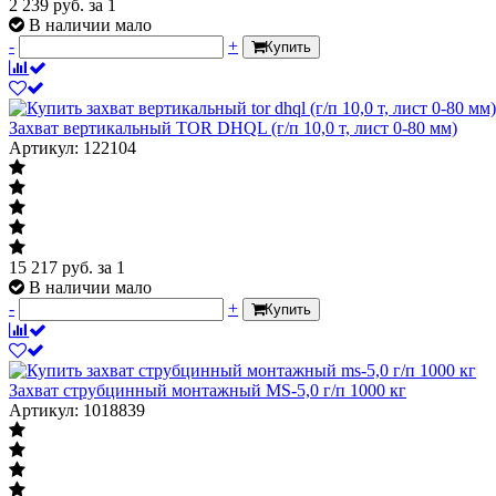
2 239
руб.
за 1
В наличии мало
-
+
Купить
Захват вертикальный TOR DHQL (г/п 10,0 т, лист 0-80 мм)
Артикул: 122104
15 217
руб.
за 1
В наличии мало
-
+
Купить
Захват струбцинный монтажный MS-5,0 г/п 1000 кг
Артикул: 1018839