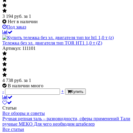
3 194
руб.
за 1
Нет в наличии
Под заказ
Тележка без эл. двигателя тип TOR HT1 1,0 т (Z)
Артикул: 111101
4 738
руб.
за 1
В наличии много
-
+
Купить
Статьи
Все обзоры и советы
Ручная цепная таль – разновидности, сферы применений
Тали
ручные МЕКО
Для чего необходим штабелер
Все статьи