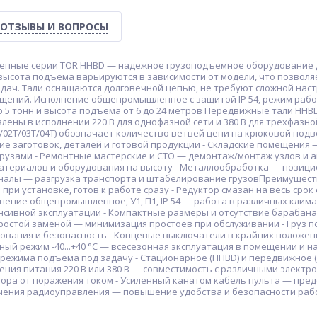
ОТЗЫВЫ И ВОПРОСЫ
цепные серии TOR HHBD — надежное грузоподъемное оборудование д
высота подъема варьируются в зависимости от модели, что позвол
дач. Тали оснащаются долговечной цепью, не требуют сложной нас
ещений. Исполнение общепромышленное с защитой IP 54, режим рабо
до 5 тонн и высота подъема от 6 до 24 метров Передвижные тали HHBD-T
лены в исполнении 220 В для однофазной сети и 380 В для трехфазн
T/02T/03T/04T) обозначает количество ветвей цепи на крюковой под
е заготовок, деталей и готовой продукции - Складские помещения 
рузами - Ремонтные мастерские и СТО — демонтаж/монтаж узлов и а
териалов и оборудования на высоту - Металлообработка — позицион
налы — разгрузка транспорта и штабелирование грузовПреимуществ
 при установке, готов к работе сразу - Редуктор смазан на весь сро
нение общепромышленное, У1, П1, IP 54 — работа в различных клима
нсивной эксплуатации - Компактные размеры и отсутствие барабана 
простой заменой — минимизация простоев при обслуживании - Груз 
ования и безопасность - Концевые выключатели в крайних положен
й режим -40...+40 °C — всесезонная эксплуатация в помещении и н
режима подъема под задачу - Стационарное (HHBD) и передвижное (
ения питания 220 В или 380 В — совместимость с различными электр
тора от поражения током - Усиленный канатом кабель пульта — пре
ения радиоуправления — повышение удобства и безопасности раб