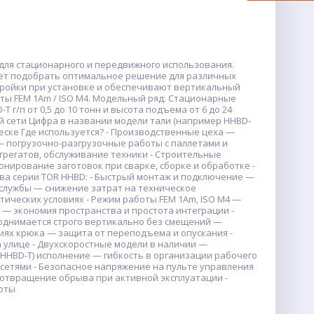
ля стационарного и передвижного использования.
яет подобрать оптимальное решение для различных
тройки при установке и обеспечивают вертикальный
ты FEM 1Аm / ISO M4. Модельный ряд: Стационарные
 г/п от 0,5 до 10 тонн и высота подъема от 6 до 24
ой сети Цифра в названии модели тали (например HHBD-
веске Где используется? - Производственные цеха —
— погрузочно-разгрузочные работы с паллетами и
грегатов, обслуживание техники - Строительные
ирование заготовок при сварке, сборке и обработке -
а серии TOR HHBD: - Быстрый монтаж и подключение —
к службы — снижение затрат на техническое
тических условиях - Режим работы FEM 1Аm, ISO M4 —
— экономия пространства и простота интеграции -
поднимается строго вертикально без смещений —
иях крюка — защита от переподъема и опускания -
а улице - Двухскоростные модели в наличии —
HHBD-Т) исполнение — гибкость в организации рабочего
осетями - Безопасное напряжение на пульте управления
дотвращение обрыва при активной эксплуатации -
оты