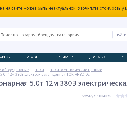
ена на сайте может быть неактуальной. Уточняйте стоимость у 
АКЦИИ
РЕМОНТ
ЗАПЧАСТИ
ДОСТАВКА
ОП
е оборудование
Тали
Тали электрические цепные
5,0т 12м 380В электрическая цепная TOR HHBD-02
онарная 5,0т 12м 380В электрическ
Артикул: 1004086