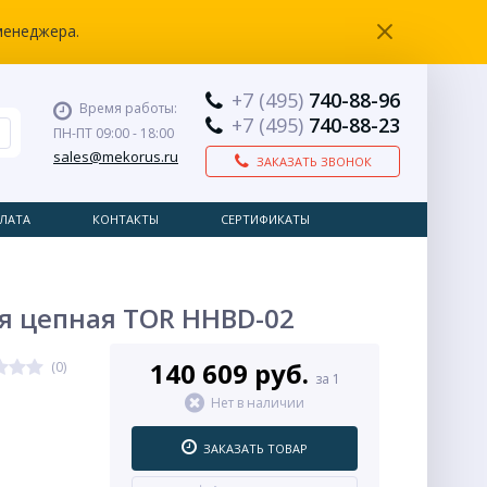
менеджера.
+7 (495)
740-88-96
Время работы:
+7 (495)
740-88-23
ПН-ПТ 09:00 - 18:00
sales@mekorus.ru
ЗАКАЗАТЬ ЗВОНОК
ЛАТА
КОНТАКТЫ
СЕРТИФИКАТЫ
ая цепная TOR HHBD-02
140 609 руб.
(0)
за 1
Нет в наличии
ЗАКАЗАТЬ ТОВАР