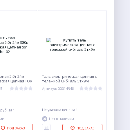
рная 5,0т 24м
Таль электрическая цепная с
еская цепная TOR
тележкой СибТаль 5тх9М
75
Артикул: 00014948
3
Не указана цена
за 1
руб.
за 1
чии
Нет в наличии
ПОД ЗАКАЗ
ПОД ЗАКАЗ