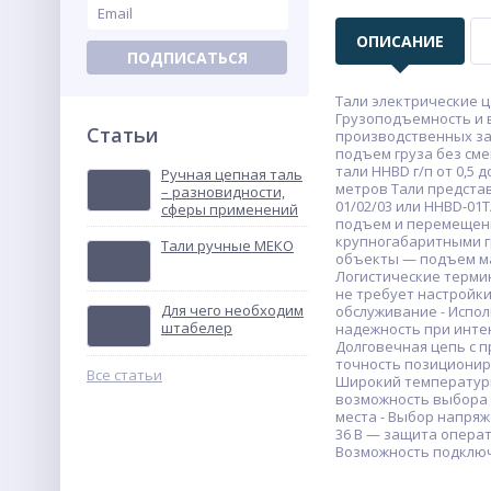
ОПИСАНИЕ
ПОДПИСАТЬСЯ
Тали электрические 
Грузоподъемность и 
Статьи
производственных за
подъем груза без см
тали HHBD г/п от 0,5 
Ручная цепная таль
метров Тали представ
– разновидности,
01/02/03 или HHBD-01
сферы применений
подъем и перемещени
крупногабаритными г
Тали ручные МЕКО
объекты — подъем ма
Логистические терми
не требует настройки
Для чего необходим
обслуживание - Испол
штабелер
надежность при инте
Долговечная цепь с 
точность позиционир
Все статьи
Широкий температурны
возможность выбора 
места - Выбор напряж
36 В — защита опера
Возможность подключ