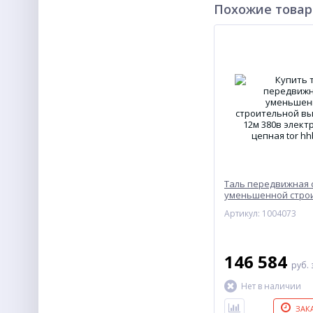
Похожие това
Таль передвижная 
уменьшенной стро
высотой 2,0т 12м 38
Артикул: 1004073
электрическая цеп
HHBDSL-02
146 584
руб.
Нет в наличии
ЗАК