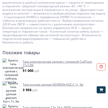
выключатели в крайних положениях крюка — защита от переподъема
и опускания - Широкий температурный режим -40...+40 °C —
всесезонная эксплуатация в помещении и на улице - Двухскоростные
модели в наличии — возможность выбора режима подъема под задачу
- Стационарное (HHBD) и передвижное (HHBD-Т) исполнение —
гибкость в организации рабочего места - Выбор напряжения питания
220 В или 380 В — совместимость с различными электросетями -
Безопасное напряжение на пульте управления 36 В — защита
оператора от поражения током - Усиленный канатом кабель пульта —
предотвращение обрыва при активной эксплуатации - Возможность
подключения радиоуправления — повышение удобства и
безопасности работы
Похожие товары
Таль электрическая цепная с тележкой СибТаль
1Тх12М
51 000
руб.
Таль ручная цепная GEARSEN HSZ-C 1т, 3м
3 936
руб.
Таль передвижная 7,5т 24 м 380В электрическая