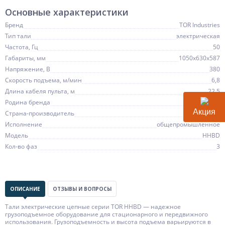
Основные характеристики
Бренд
TOR Industries
Тип тали
электрическая
Частота, Гц
50
Габариты, мм
1050х630х587
Напряжение, В
380
Скорость подъема, м/мин
6,8
Длина кабеля пульта, м
22,5
Родина бренда
Россия
Акция
Страна-производитель
Китай
Исполнение
общепромышленное
Модель
HHBD
Кол-во фаз
3
ОПИСАНИЕ
ОТЗЫВЫ И ВОПРОСЫ
Тали электрические цепные серии TOR HHBD — надежное
грузоподъемное оборудование для стационарного и передвижного
использования. Грузоподъемность и высота подъема варьируются в