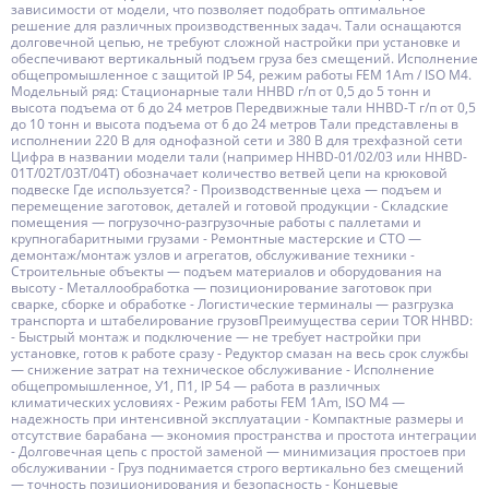
зависимости от модели, что позволяет подобрать оптимальное
решение для различных производственных задач. Тали оснащаются
долговечной цепью, не требуют сложной настройки при установке и
обеспечивают вертикальный подъем груза без смещений. Исполнение
общепромышленное с защитой IP 54, режим работы FEM 1Аm / ISO M4.
Модельный ряд: Стационарные тали HHBD г/п от 0,5 до 5 тонн и
высота подъема от 6 до 24 метров Передвижные тали HHBD-T г/п от 0,5
до 10 тонн и высота подъема от 6 до 24 метров Тали представлены в
исполнении 220 В для однофазной сети и 380 В для трехфазной сети
Цифра в названии модели тали (например HHBD-01/02/03 или HHBD-
01T/02T/03T/04T) обозначает количество ветвей цепи на крюковой
подвеске Где используется? - Производственные цеха — подъем и
перемещение заготовок, деталей и готовой продукции - Складские
помещения — погрузочно-разгрузочные работы с паллетами и
крупногабаритными грузами - Ремонтные мастерские и СТО —
демонтаж/монтаж узлов и агрегатов, обслуживание техники -
Строительные объекты — подъем материалов и оборудования на
высоту - Металлообработка — позиционирование заготовок при
сварке, сборке и обработке - Логистические терминалы — разгрузка
транспорта и штабелирование грузовПреимущества серии TOR HHBD:
- Быстрый монтаж и подключение — не требует настройки при
установке, готов к работе сразу - Редуктор смазан на весь срок службы
— снижение затрат на техническое обслуживание - Исполнение
общепромышленное, У1, П1, IP 54 — работа в различных
климатических условиях - Режим работы FEM 1Аm, ISO M4 —
надежность при интенсивной эксплуатации - Компактные размеры и
отсутствие барабана — экономия пространства и простота интеграции
- Долговечная цепь с простой заменой — минимизация простоев при
обслуживании - Груз поднимается строго вертикально без смещений
— точность позиционирования и безопасность - Концевые