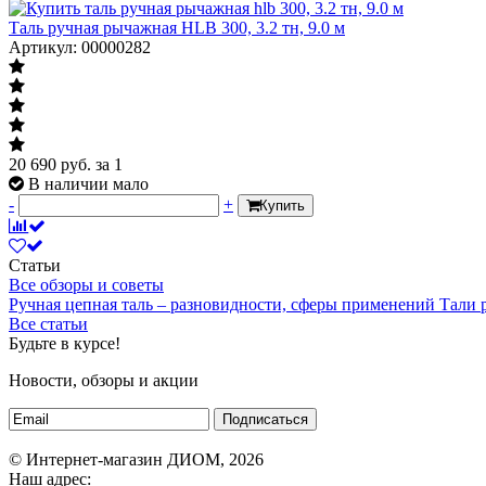
Таль ручная рычажная HLB 300, 3.2 тн, 9.0 м
Артикул: 00000282
20 690
руб.
за 1
В наличии мало
-
+
Купить
Статьи
Все обзоры и советы
Ручная цепная таль – разновидности, сферы применений
Тали
Все статьи
Будьте в курсе!
Новости, обзоры и акции
Подписаться
© Интернет-магазин ДИОМ, 2026
Наш адрес: