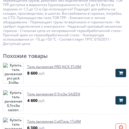
перемещения грузов, работают без подключения электричества. TOR
ТРР доступна в вариантах Грузоподъемность от 0,5 до 9 т Высота
подъема от 1,5 до 12 м Где используется? Подходят для работы на
складах, производствах, в шахтах. Востребованы в гаражах, погребах,
на СТО. Преимущества тали TOR ТРР: - Компактное и легкое
оборудование - Перемещает грузы по вертикали и горизонтали - Не
требует подключения к электросети - Надежный храповый механизм
тормоза - Стальная цепь из легированной термобработанной стали -
Прочный крюк из термообработанной стали - Температура
использования от -10 до +50 °C - Соответствует ТРТС 010/2011 -
Доступная цена
Похожие товары
Таль рычажная PRO JACK 3Тх9М
8 600
руб.
Таль рычажная 0,5тх3м SAIZEN
4 600
руб.
Таль рычажная СибТаль 1Тх9М
6 300
руб.