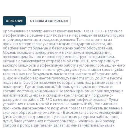
ОПИСАНИЕ
ОТЗЫВЫ И ВОПРОСЫ
(0)
Промышленная электрическая канатная таль TOR CD PRO - надежное
и эффективное решение для подъема и перемещения тяжелых грузов
в производственных и складских условиях. Таль изготовлена из
прочных материалов с учетом высоких стандартов качества, что
обеспечивает стабильную и безопасную работу оборудования.
Модель оснащена электрическим механизмом передвижения,
позволяющим быстро и точно перемещать груз по горизонтали.
Питание осуществляется от трехфазной сети 380 В, что гарантирует
высокую мощность и эффективную работу в условиях промышленного
производства. Усиленная конструкция узлов увеличивает срок службы
тали, снижая необходимость частого технического обслуживания.
Широкий выбор вариантов грузоподъемности от 0,5 до 20т и высоты
подъема от 6 до 50м позволяет подобрать таль под разные задачи и
помещения. Где использовать? Используется самостоятельно и
составе мостовых, консольных и козловых кранов на производствах, в
логистических центрах и складских комплексах для погрузочно-
разгрузочных работ. CD PRO качество для профессионалов: - Пульт
управления с ключ маркой и степенью защиты IP 65 - Увеличенная
прочность лакокрасочного покрытия позволяет избежать появление
сколов и образование ржавчины - Высокое качество комплектующих
(диск Феродо, подшипники с увеличенным ресурсом работы, трос,
пульт, блок управления и трансформатор) - Увеличенный размер
статора и ротора двигателей делает их менее чувствительными к