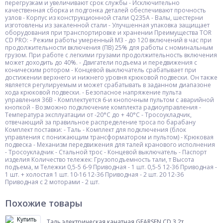
перегрузкам и увеличивают срок службы - Исключительно
качественная сборка и подгонка деталей обеспечивают прочность
узлов - Корпус из конструкционной стали Q235A - Валы, шестерни
изготовлены из закаленной стали - Улучшенная упаковка защищает
оборудования при транспортировке и хранении Преимущества TOR
CD PRO: - Режим работы умеренный М3 - до 120 включений в час при
продолжительности включения (ПВ) 25% для работы с номинальным
грузом. При работе с легкими грузами продолжительность включения
может доходить до 40%. - Двигатели подъема и передвижения с
коническим ротором - Концевой выключатель срабатывает при
достижении верхнего и нижнего уровня крюковой подвески. Он также
является регулируемым и может срабатывать в заданном диапазоне
хода крюковой подвески. - Безопасное напряжение пульта
управления 36В - Комплектуется 6-и кнопочным пультом с аварийной
кнопкой - Возможно подключение комплекта радиоуправления -
Температура эксплуатации от -20°C до + 40°C - Тросоукладчик,
отвечающий за правильное распределение троса по барабану
Комплект поставки: - Таль - Комплект для подключения (блок
управления с понижающим трансформатором и пультом) - Крюковая
подвеска - Механизм передвижения для талей кранового исполнения
- Тросоукладчик - Стальной трос - Концевой выключатель - Паспорт
изделия Количество тележек: Грузоподъемность тали, т Высота
подъема, м Тележки 0,5-5 6-9 Приводная - 1 шт. 0,5-5 12-36 Приводная -
1 шт. + холостая 1 шт. 10-16 12-36 Приводная - 2 шт. 20 12-36
Приводная с 2 моторами - 2 шт.
Похожие товары
Таль электрическая канатная GEARSEN CD 3,2т,