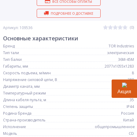
ВСЕ СПОСОБЫ ОПЛАТЫ
ПОДРОБНЕЕ О ДОСТАВКЕ
(0)
Артикул: 109536
Основные характеристики
Бренд
TOR Industries
Тип тали
электрическая
Тип балки
36М-45М
Габариты, мм
2077х1055х1283
Скорость подъема, м/мин
8
Напряжение силовой цепи, В
380
Диаметр каната, мм
15
Акция
Температурный режим
-20+40°С
Длина кабеля пульта, м
35
Степень защиты
IP44
Родина бренда
Россия
Страна-производитель
Китай
Исполнение
общепромышленное
Модель
CD