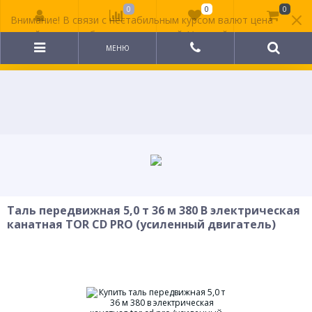
0
0
0
Внимание! В связи с нестабильным курсом валют цена
на сайте может быть неактуальной. Уточняйте
стоимость у менеджера.
МЕНЮ
Таль передвижная 5,0 т 36 м 380 В электрическая
канатная TOR CD PRO (усиленный двигатель)