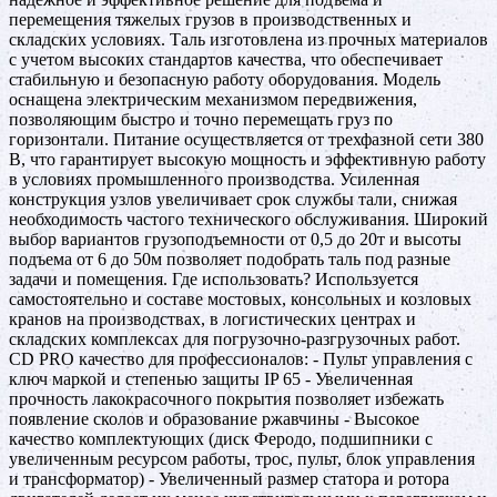
перемещения тяжелых грузов в производственных и
складских условиях. Таль изготовлена из прочных материалов
с учетом высоких стандартов качества, что обеспечивает
стабильную и безопасную работу оборудования. Модель
оснащена электрическим механизмом передвижения,
позволяющим быстро и точно перемещать груз по
горизонтали. Питание осуществляется от трехфазной сети 380
В, что гарантирует высокую мощность и эффективную работу
в условиях промышленного производства. Усиленная
конструкция узлов увеличивает срок службы тали, снижая
необходимость частого технического обслуживания. Широкий
выбор вариантов грузоподъемности от 0,5 до 20т и высоты
подъема от 6 до 50м позволяет подобрать таль под разные
задачи и помещения. Где использовать? Используется
самостоятельно и составе мостовых, консольных и козловых
кранов на производствах, в логистических центрах и
складских комплексах для погрузочно-разгрузочных работ.
CD PRO качество для профессионалов: - Пульт управления с
ключ маркой и степенью защиты IP 65 - Увеличенная
прочность лакокрасочного покрытия позволяет избежать
появление сколов и образование ржавчины - Высокое
качество комплектующих (диск Феродо, подшипники с
увеличенным ресурсом работы, трос, пульт, блок управления
и трансформатор) - Увеличенный размер статора и ротора