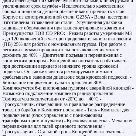
двигателей делает их менее чувствительными к перегрузкам и
увеличивают срок службы - Исключительно качественная
сборка и подгонка деталей обеспечивают прочность узлов -
Корпус из конструкционной стали Q235A - Валы, шестерни
изготовлены из закаленной стали - Улучшенная упаковка
защищает оборудования при транспортировке и хранении
Преимущества TOR CD PRO: - Режим работы умеренный М3
- до 120 включений в час при продолжительности включения
(ПВ) 25% для работы с номинальным грузом. При работе с
легкими грузами продолжительность включения может
доходить до 40%. - Двигатели подъема и передвижения с
коническим ротором - Концевой выключатель срабатывает
при достижении верхнего и нижнего уровня крюковой
подвески. Он также является регулируемым и может
срабатывать в заданном диапазоне хода крюковой подвески. -
Безопасное напряжение пульта управления 36В -
Комплектуется 6-и кнопочным пультом с аварийной кнопкой -
Возможно подключение комплекта радиоуправления -
Температура эксплуатации от -20°C до + 40°C -
Тросоукладчик, отвечающий за правильное распределение
троса по барабану Комплект поставки: - Таль - Комплект для
подключения (блок управления с понижающим
трансформатором и пультом) - Крюковая подвеска - Механизм
передвижения для талей кранового исполнения -
Тросоукладчик - Стальной трос - Концевой выключатель -