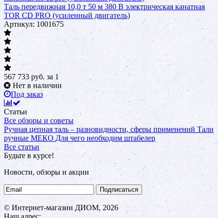
Таль передвижная 10,0 т 50 м 380 В электрическая канатная
TOR CD PRO (усиленный двигатель)
Артикул: 1001675
567 733
руб.
за 1
Нет в наличии
Под заказ
Статьи
Все обзоры и советы
Ручная цепная таль – разновидности, сферы применений
Тали
ручные МЕКО
Для чего необходим штабелер
Все статьи
Будьте в курсе!
Новости, обзоры и акции
Подписаться
© Интернет-магазин ДИОМ, 2026
Наш адрес: