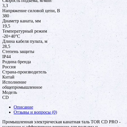
Скорость подъема, м/мин
3,3
Напряжение силовой цепи, В
380
Диаметр каната, мм
19,5
Температурный режим
-20+40°С
Длина кабеля пульта, м
28,5
Степень защиты
IP44
Родина бренда
Россия
Страна-производитель
Китай
Исполнение
общепромышленное
Модель
CD
Описание
Отзывы и вопросы
(0)
Промышленная электрическая канатная таль TOR CD PRO -
надежное и эффективное решение для подъема и