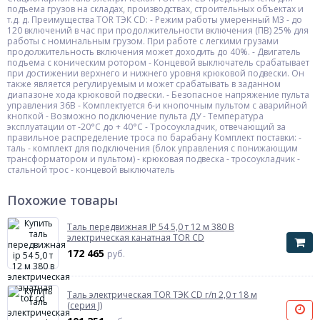
подъема грузов на складах, производствах, строительных объектах и
т.д. д. Преимущества TOR ТЭК CD: - Режим работы умеренный М3 - до
120 включений в час при продолжительности включения (ПВ) 25% для
работы с номинальным грузом. При работе с легкими грузами
продолжительность включения может доходить до 40%. - Двигатель
подъема с коническим ротором - Концевой выключатель срабатывает
при достижении верхнего и нижнего уровня крюковой подвески. Он
также является регулируемым и может срабатывать в заданном
диапазоне хода крюковой подвески. - Безопасное напряжение пульта
управления 36В - Комплектуется 6-и кнопочным пультом с аварийной
кнопкой - Возможно подключение пульта ДУ - Температура
эксплуатации от -20°C до + 40°C - Тросоукладчик, отвечающий за
правильное распределение троса по барабану Комплект поставки: -
таль - комплект для подключения (блок управления с понижающим
трансформатором и пультом) - крюковая подвеска - тросоукладчик -
стальной трос - концевой выключатель
Похожие товары
Таль передвижная IP 54 5,0 т 12 м 380 В
электрическая канатная TOR CD
172 465
руб.
Таль электрическая TOR ТЭК CD г/п 2,0 т 18 м
(серия J)