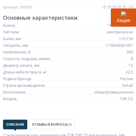
(0)
Артикул: 183367
Основные характеристики
Акция
Бренд
TOR Industries
Тип тали
электрическая
Балка, мм
110-150
Габариты, мм
1138х930х1057
Напряжение, В
380
Скорость подъема, м/мин
8
Диаметр каната, мм
13
Длина кабеля пульта, м
22,5
Родина бренда
Россия
Страна-производитель
Китай
Исполнение
общепромышленное
Модель
ТЭК CD
ОПИСАНИЕ
ОТЗЫВЫ И ВОПРОСЫ
(0)
Стационарная таль электрическая TOR ТЭК CD предназначена для