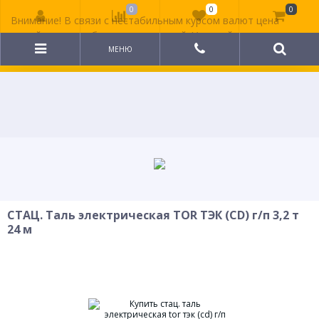
0
0
0
Внимание! В связи с нестабильным курсом валют цена
на сайте может быть неактуальной. Уточняйте
стоимость у менеджера.
МЕНЮ
СТАЦ. Таль электрическая TOR ТЭК (CD) г/п 3,2 т
24 м