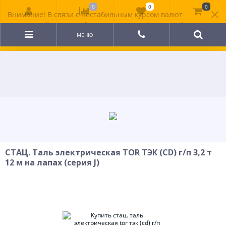
0
0
0
Внимание! В связи с нестабильным курсом валют
цена на сайте может быть неактуальной. Уточняйте
стоимость у менеджера.
МЕНЮ
СТАЦ. Таль электрическая TOR ТЭК (CD) г/п 3,2 т
12 м на лапах (серия J)