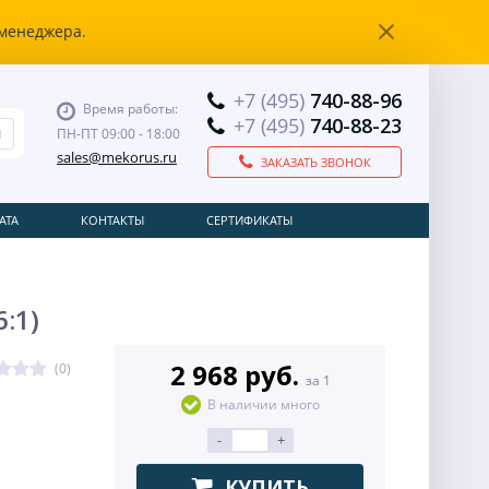
 менеджера.
+7 (495)
740-88-96
Время работы:
+7 (495)
740-88-23
ПН-ПТ 09:00 - 18:00
sales@mekorus.ru
ЗАКАЗАТЬ ЗВОНОК
АТА
КОНТАКТЫ
СЕРТИФИКАТЫ
:1)
2 968 руб.
(0)
за 1
В наличии много
-
+
КУПИТЬ