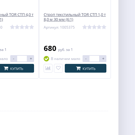
ный TOR СТП 4,0 т
Строп текстильный TOR СТП 1,0 т
1)
8,0 м 30 мм (6:1)
40
Артикул: 1005375
680
за 1
руб.
за 1
-
+
-
+
мало
В наличии мало
КУПИТЬ
КУПИТЬ