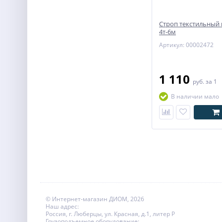
Строп текстильный 
4т-6м
Артикул: 00002472
1 110
руб.
за 1
В наличии мало
© Интернет-магазин ДИОМ, 2026
Наш адрес:
Россия, г. Люберцы, ул. Красная, д.1, литер Р
Грузоподъемное оборудование: