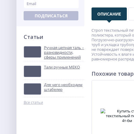
ОПИСАНИЕ
ПОДПИСАТЬСЯ
Строп текстильный пе
полиэстера, который 
Статьи
Погрузочно-разгрузоч
труб и укладка трубо
Ручная цепная таль –
не повреждает поверхн
разновидности,
Устойчивость к влаге 
сферы применений
равномерное распреде
Тали ручные МЕКО
Похожие това
Для чего необходим
штабелер
Все статьи