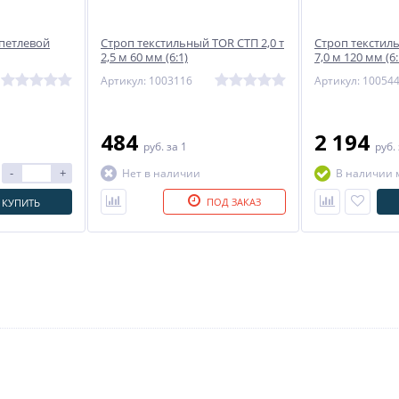
петлевой
Строп текстильный TOR СТП 2,0 т
Строп текстиль
2,5 м 60 мм (6:1)
7,0 м 120 мм (6:
Артикул: 1003116
Артикул: 10054
484
2 194
руб.
за 1
руб.
-
+
Нет в наличии
В наличии 
ПОД ЗАКАЗ
КУПИТЬ