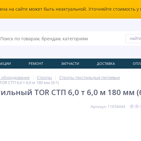
ена на сайте может быть неактуальной. Уточняйте стоимость у
АКЦИИ
РЕМОНТ
ЗАПЧАСТИ
ДОСТАВКА
ОПЛ
 оборудование
Стропы
Стропы текстильные петлевые
R СТП 6,0 т 6,0 м 180 мм (6:1)
ильный TOR СТП 6,0 т 6,0 м 180 мм (6
Артикул: 11656444