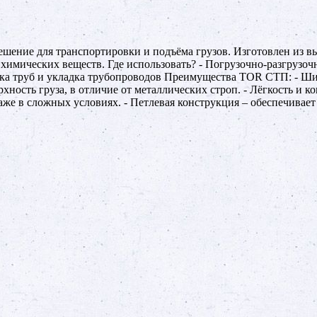
шение для транспортировки и подъёма грузов. Изготовлен из вы
имических веществ. Где использовать? - Погрузочно-разгрузочн
вка труб и укладка трубопроводов Преимущества TOR СТП: - Ш
хность груза, в отличие от металлических строп. - Лёгкость и к
же в сложных условиях. - Петлевая конструкция – обеспечивает