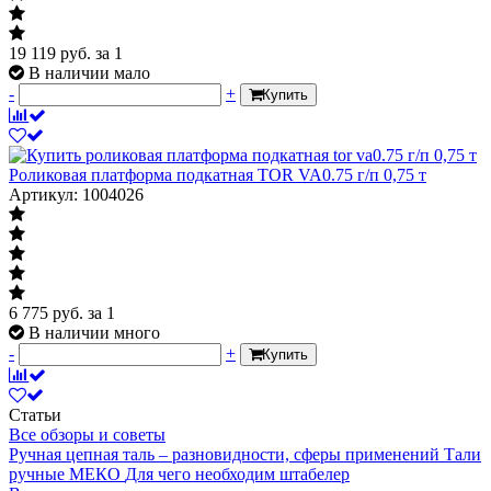
19 119
руб.
за 1
В наличии мало
-
+
Купить
Роликовая платформа подкатная TOR VA0.75 г/п 0,75 т
Артикул: 1004026
6 775
руб.
за 1
В наличии много
-
+
Купить
Статьи
Все обзоры и советы
Ручная цепная таль – разновидности, сферы применений
Тали
ручные МЕКО
Для чего необходим штабелер