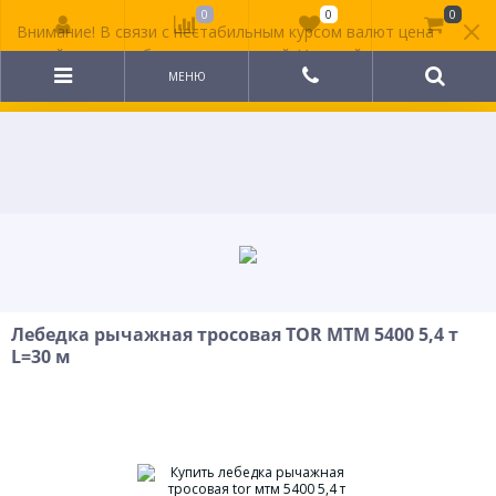
0
0
0
Внимание! В связи с нестабильным курсом валют цена
на сайте может быть неактуальной. Уточняйте
стоимость у менеджера.
МЕНЮ
Лебедка рычажная тросовая TOR МТМ 5400 5,4 т
L=30 м