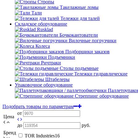
Стропы
Такелажные ломы
Тали
Тележки для талей
Складское оборудование
Rusklad
Бочкокантователи
Вилочные погрузчики
Колеса
Подборщики заказов
Подъемники
Ричтраки
Столы подъемные
Тележки гидравлические
Штабелеры
Упаковочное оборудование
Паллетоупако
Стреппинг оборудование
Подобрать товары по параметрам
от
Цена
до
руб.
Бренд
TOR Industries
16