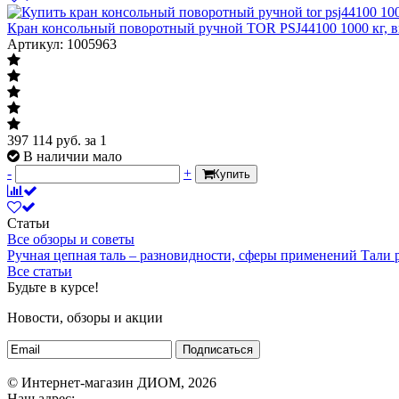
Кран консольный поворотный ручной TOR PSJ44100 1000 кг, вы
Артикул: 1005963
397 114
руб.
за 1
В наличии мало
-
+
Купить
Статьи
Все обзоры и советы
Ручная цепная таль – разновидности, сферы применений
Тали
Все статьи
Будьте в курсе!
Новости, обзоры и акции
Подписаться
© Интернет-магазин ДИОМ, 2026
Наш адрес: