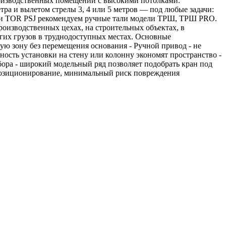
производственных помещений с высокими потолками.
тра и вылетом стрелы 3, 4 или 5 метров — под любые задачи:
нами TOR PSJ рекомендуем ручные тали модели ТРШ, ТРШ PRO.
оизводственных цехах, на строительных объектах, в
угих грузов в труднодоступных местах. Основные
чую зону без перемещения основания - Ручной привод - не
ность установки на стену или колонну экономят пространство -
бора - широкий модельный ряд позволяет подобрать кран под
е позиционирование, минимальный риск повреждения