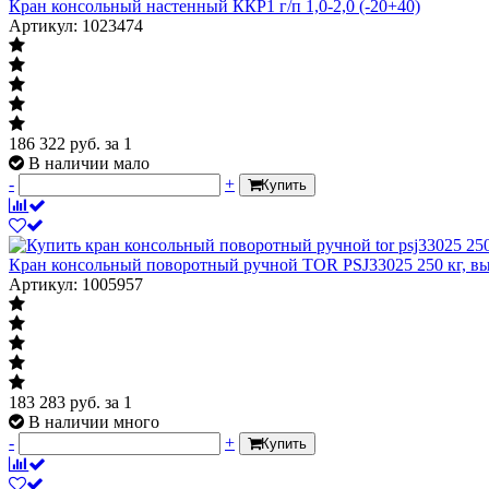
Кран консольный настенный ККР1 г/п 1,0-2,0 (-20+40)
Артикул: 1023474
186 322
руб.
за 1
В наличии мало
-
+
Купить
Кран консольный поворотный ручной TOR PSJ33025 250 кг, выс
Артикул: 1005957
183 283
руб.
за 1
В наличии много
-
+
Купить