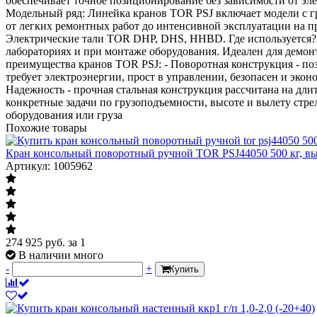
обеспечивает точное позиционирование без зависимости от эл
Модельный ряд: Линейка кранов TOR PSJ включает модели с гру
от легких ремонтных работ до интенсивной эксплуатации на 
Электрические тали TOR DHP, DHS, HHBD. Где используется? П
лабораториях и при монтаже оборудования. Идеален для демонт
преимущества кранов TOR PSJ: - Поворотная конструкция - поз
требует электроэнергии, прост в управлении, безопасен и эко
Надежность - прочная стальная конструкция рассчитана на дли
конкретные задачи по грузоподъемности, высоте и вылету стр
оборудования или груза
Похожие товары
Кран консольный поворотный ручной TOR PSJ44050 500 кг, выс
Артикул: 1005962
274 925
руб.
за 1
В наличии много
-
+
Купить