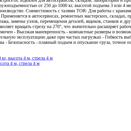
ектросети. Идеален для автосервисов, складов, лабораторий и 
зоподъемностью от 250 до 1000 кг, высотой подъема 3 или 4 ме
производстве. Совместимость с талями TOR: Для работы с кра
рименяется в автосервисах, ремонтных мастерских, складах, пр
ажа, замены узлов, перемещения деталей, ящиков, станков и др
воляет вращать стрелу на 270°, что значительно расширяет рабо
номичен - Высокая маневренность - компактные размеры и возмож
тельную эксплуатацию даже при частых нагрузках - Гибкость вы
елы - Безопасность - плавный подъем и опускание груза, точно
ота 4 м, стрела 4 м