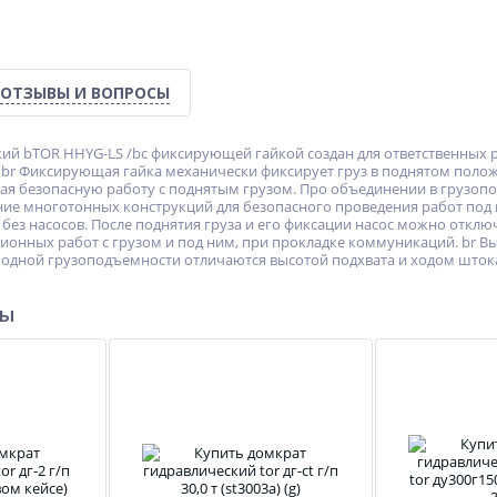
ОТЗЫВЫ И ВОПРОСЫ
ий bTOR HHYG-LS /bс фиксирующей гайкой создан для ответственных р
br Фиксирующая гайка механически фиксирует груз в поднятом полож
ая безопасную работу с поднятым грузом. Про объединении в грузо
ие многотонных конструкций для безопасного проведения работ под
без насосов. После поднятия груза и его фиксации насос можно отклю
ионных работ с грузом и под ним, при прокладке коммуникаций. br Вы
одной грузоподъемности отличаются высотой подхвата и ходом штока.
ры