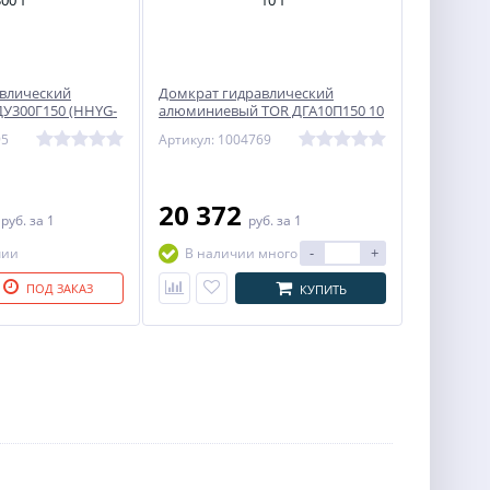
влический
Домкрат гидравлический
ДУ300Г150 (HHYG-
алюминиевый TOR ДГА10П150 10
т
95
Артикул: 1004769
0
20 372
руб.
за 1
руб.
за 1
-
+
чии
В наличии много
ПОД ЗАКАЗ
КУПИТЬ