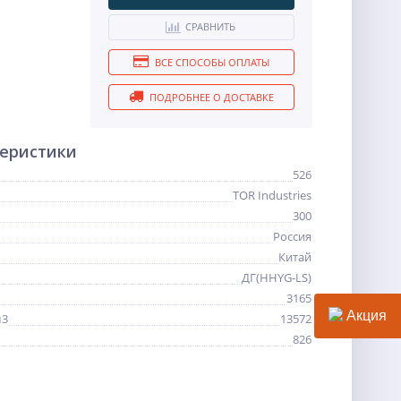
СРАВНИТЬ
ВСЕ СПОСОБЫ ОПЛАТЫ
ПОДРОБНЕЕ О ДОСТАВКЕ
теристики
526
TOR Industries
300
Россия
Китай
ДГ(HHYG-LS)
3165
Акция
м3
13572
826