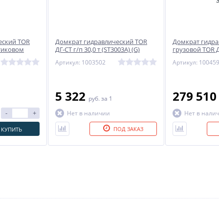
еский TOR
Домкрат гидравлический TOR
Домкрат гидра
астиковом
ДГ-CT г/п 30,0 т (ST3003A) (G)
грузовой TOR 
300150S) 300 т
Артикул: 1003502
Артикул: 10045
5 322
279 51
руб.
за 1
-
+
Нет в наличии
Нет в нали
ПОД ЗАКАЗ
КУПИТЬ