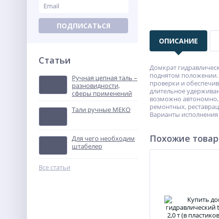
ПОДПИСАТЬСЯ
ОПИСАНИЕ
Статьи
Домкрат гидравлическ
поднятом положении. 
Ручная цепная таль –
проверки и обеспечив
разновидности,
длительное удерживан
сферы применений
возможно автономно, 
ремонтных, реставрац
Тали ручные МЕКО
Варианты исполнения 
Похожие това
Для чего необходим
штабелер
Все статьи