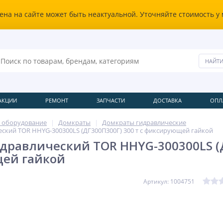
ена на сайте может быть неактуальной. Уточняйте стоимость у
АКЦИИ
РЕМОНТ
ЗАПЧАСТИ
ДОСТАВКА
ОПЛ
 оборудование
Домкраты
Домкраты гидравлические
ский TOR HHYG-300300LS (ДГ300П300Г) 300 т с фиксирующей гайкой
дравлический TOR HHYG-300300LS (Д
ей гайкой
Артикул: 1004751