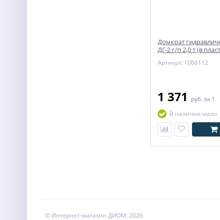
Домкрат гидравлич
ДГ-2 г/п 2,0 т (в пл
кейсе)
Артикул: 1006112
1 371
руб.
за 1
В наличии мало
© Интернет-магазин ДИОМ, 2026