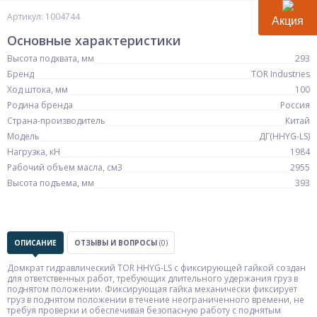
Артикул: 1004744
Акция
Основные характеристики
Высота подхвата, мм
293
Бренд
TOR Industries
Ход штока, мм
100
Родина бренда
Россия
Страна-производитель
Китай
Модель
ДГ(HHYG-LS)
Нагрузка, кН
1984
Рабочий объем масла, см3
2955
Высота подъема, мм
393
ОПИСАНИЕ
ОТЗЫВЫ И ВОПРОСЫ
(0)
Домкрат гидравлический TOR HHYG-LS с фиксирующей гайкой создан
для ответственных работ, требующих длительного удержания груз в
поднятом положении. Фиксирующая гайка механически фиксирует
груз в поднятом положении в течение неограниченного времени, не
требуя проверки и обеспечивая безопасную работу с поднятым