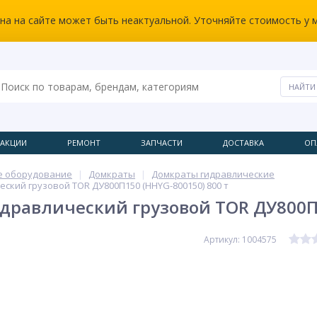
ена на сайте может быть неактуальной. Уточняйте стоимость у 
АКЦИИ
РЕМОНТ
ЗАПЧАСТИ
ДОСТАВКА
ОП
е оборудование
Домкраты
Домкраты гидравлические
ский грузовой TOR ДУ800П150 (HHYG-800150) 800 т
дравлический грузовой TOR ДУ800П1
Артикул: 1004575