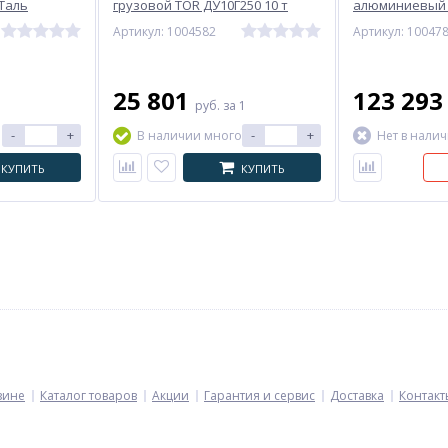
Таль
грузовой TOR ДУ10Г250 10 т
алюминиевый 
двухсторонний
150 т
Артикул: 1004582
Артикул: 10047
25 801
123 29
руб.
за 1
-
+
-
+
В наличии много
Нет в нали
КУПИТЬ
КУПИТЬ
зине
Каталог товаров
Акции
Гарантия и сервис
Доставка
Контакт