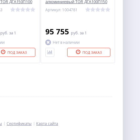
TOR ДГА150П100
алюминиевый TOR ДГА100П150
100 т
83
Артикул: 1004781
3
95 755
руб.
за 1
руб.
за 1
чии
Нет в наличии
ПОД ЗАКАЗ
ПОД ЗАКАЗ
ы
Сертификаты
Карта сайта