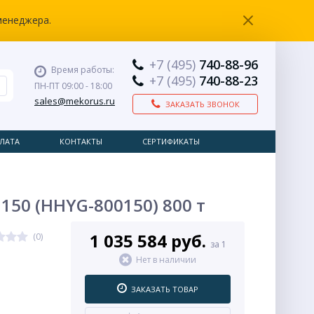
менеджера.
+7 (495)
740-88-96
Время работы:
+7 (495)
740-88-23
ПН-ПТ 09:00 - 18:00
sales@mekorus.ru
ЗАКАЗАТЬ ЗВОНОК
ЛАТА
КОНТАКТЫ
СЕРТИФИКАТЫ
50 (HHYG-800150) 800 т
1 035 584 руб.
(0)
за 1
Нет в наличии
ЗАКАЗАТЬ ТОВАР