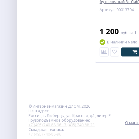
бутылочный 3т Сиб
Артикул: 00013704
1 200
руб.
за 1
В наличии мало
© Интернет-магазин ДИОМ, 2026
Наш адрес:
Россия, г. Люберцы, ул. Красная, д.1, литер Р
Грузоподъемное оборудование:
О мага
+7 (495) 740-88-96
+7 (495) 740-88-23
Складская техника:
+7 (495) 740-88-96