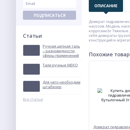
ОПИСАНИЕ
ПОДПИСАТЬСЯ
Домкрат гидравличес
насосом. Модель нас
коррозии.br Тяжелые
Статьи
себя домкраты грузоп
конструкций и агрегат
Ручная цепная таль
– разновидности,
Похожие това
сферы применений
Тали ручные МЕКО
Для чего необходим
штабелер
Все статьи
Домкрат гидравлич