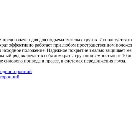
редназначен для для подъема тяжелых грузов. Используется с 
мкрат эффективно работает при любом пространственном положен
 в исходное положение. Надежное покрытие эмалью защищает м
ьный ряд включает в себя домкраты грузоподъёмностью от 10 до
е силового привода в прессе, в системах передвижения груза.
сторонний