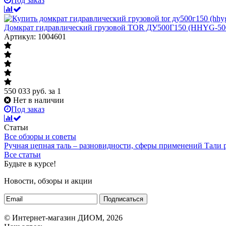
Под заказ
Домкрат гидравлический грузовой TOR ДУ500Г150 (HHYG-500
Артикул: 1004601
550 033
руб.
за 1
Нет в наличии
Под заказ
Статьи
Все обзоры и советы
Ручная цепная таль – разновидности, сферы применений
Тали
Все статьи
Будьте в курсе!
Новости, обзоры и акции
Подписаться
© Интернет-магазин ДИОМ, 2026