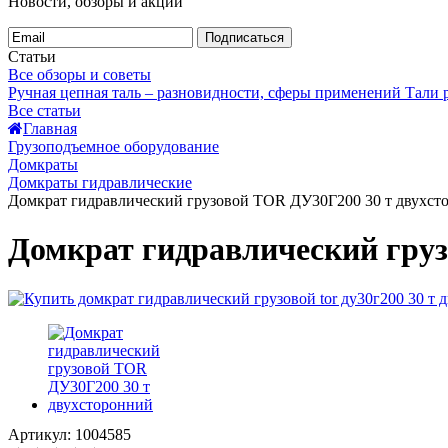
Новости, обзоры и акции
Подписаться
Статьи
Все обзоры и советы
Ручная цепная таль – разновидности, сферы применений
Тали
Все статьи
Главная
Грузоподъемное оборудование
Домкраты
Домкраты гидравлические
Домкрат гидравлический грузовой TOR ДУ30Г200 30 т двухст
Домкрат гидравлический груз
Артикул: 1004585