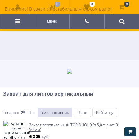
0
0
0
Внимание! В связи с нестабильным курсом валют
цена на сайте может быть неактуальной. Уточняйте
стоимость у менеджера.
МЕНЮ
Захват для листов вертикальный
29
Товаров:
По
:
Умолчанию
Цене
Рейтингу
Захват вертикальный TOR DHQL (г/п 5,0 т, лист 0-
50 мм)
6 305
руб.